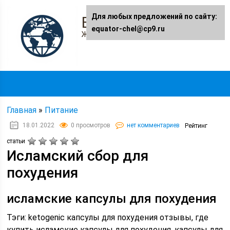
Для любых предложений по сайту:
Equator-chel.ru
equator-chel@cp9.ru
Женский журнал
Главная
»
Питание
18.01.2022
0 просмотров
нет комментариев
Рейтинг
статьи
Исламский сбор для
похудения
исламские капсулы для похудения
Тэги: ketogenic капсулы для похудения отзывы, где
купить исламские капсулы для похудения, капсулы для