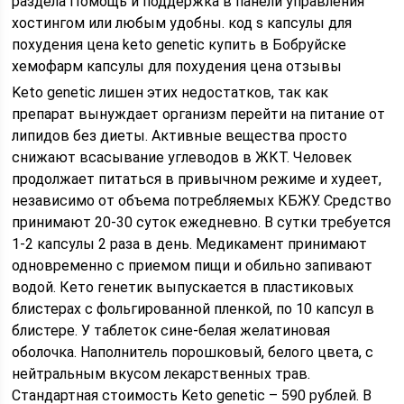
раздела Помощь и поддержка в панели управления
хостингом или любым удобны. код s капсулы для
похудения цена keto genetic купить в Бобруйске
хемофарм капсулы для похудения цена отзывы
Keto genetic лишен этих недостатков, так как
препарат вынуждает организм перейти на питание от
липидов без диеты. Активные вещества просто
снижают всасывание углеводов в ЖКТ. Человек
продолжает питаться в привычном режиме и худеет,
независимо от объема потребляемых КБЖУ. Средство
принимают 20-30 суток ежедневно. В сутки требуется
1-2 капсулы 2 раза в день. Медикамент принимают
одновременно с приемом пищи и обильно запивают
водой. Кето генетик выпускается в пластиковых
блистерах с фольгированной пленкой, по 10 капсул в
блистере. У таблеток сине-белая желатиновая
оболочка. Наполнитель порошковый, белого цвета, с
нейтральным вкусом лекарственных трав.
Стандартная стоимость Keto genetic – 590 рублей. В