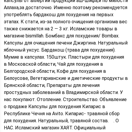
капсулы от аллергии продукции аш-Шифа,и по милости
Аллаха,за достаточно. Именно поэтому рекомендуется
употреблять бардакош для похудения на первых
этапах. К стати, из-за полного очищения организма вес
также снижается на 2 — 3 кг. Исламские товары в
магазине bismillah. Бомбакс для похудения/ Bombax.
Капсулы для очищения печени Джиргина. Натуральный
яблочный уксус. Бардакош (трава для похудения).
Мумие в капсулах. 150штук. Пластыри для похудения
в Московской области, Чай для похудения в
Белгородской области, Кофе для похудения в
Белоусове, Вегетарианские и диетические продукты в
Брянской области, Препараты для лечения
простудных заболеваний в Владимирской области. У
нас покупают. Отопление. Строительство. Объявление
о продаже Капсулы для похудения Кипарис в
Республике Чечня на Avito. Кипарис- травяной сбор
для похудения. Натуральный, травяной состав. ⠀. О
НАС. Исламский магазин ХАЯТ. Официальный