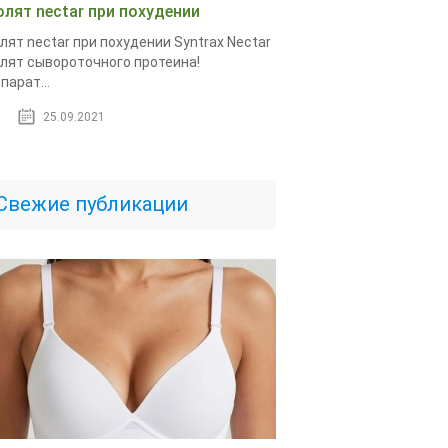
олят nectar при похудении
лят nectar при похудении Syntrax Nectar
лят сывороточного протеина!
парат...
25.09.2021
Свежие публикации