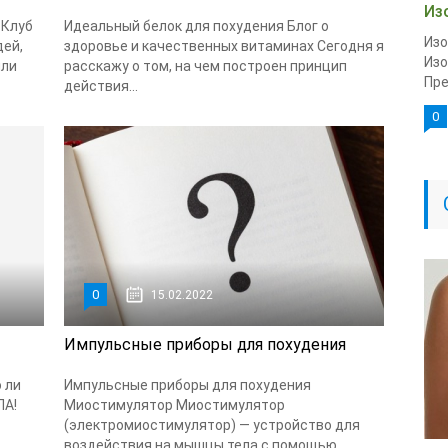
Из
 Клуб
Идеальный белок для похудения Блог о
Изо
дей,
здоровье и качественных витаминах Сегодня я
Изо
или
расскажу о том, на чем построен принцип
Пре
действия...
0
0
15.02.2022
Импульсные приборы для похудения
 ли
Импульсные приборы для похудения
ЛА!
Миостимулятор Миостимулятор
(электромиостимулятор) — устройство для
воздействия на мышцы тела с помощью