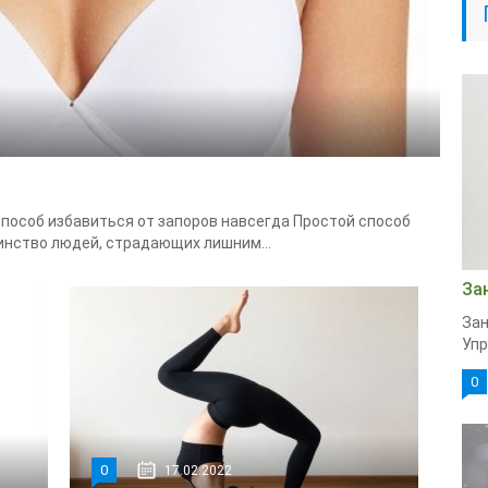
пособ избавиться от запоров навсегда Простой способ
инство людей, страдающих лишним...
За
Зан
Упр
0
0
17.02.2022