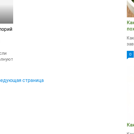
Ка
по
лорий
Как
й
зав
сли
0
олнуют
ледующая страница
Ка