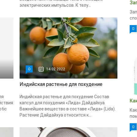
За
электрических импульсов. К телу...
Зап
спо
0
0
14.02.2022
Индийская растенье для похудение
ля
Индийская растенье для похудение Состав
Ка
йствия
капсул для похудения «Лида» Дайдайхуа.
otic
Важнейшее вещество в составе «Лида» (Lida).
Как
Растение Дайдайхуа относится к...
пом
0