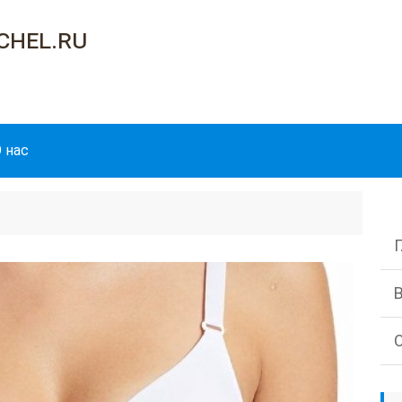
chel.ru
 нас