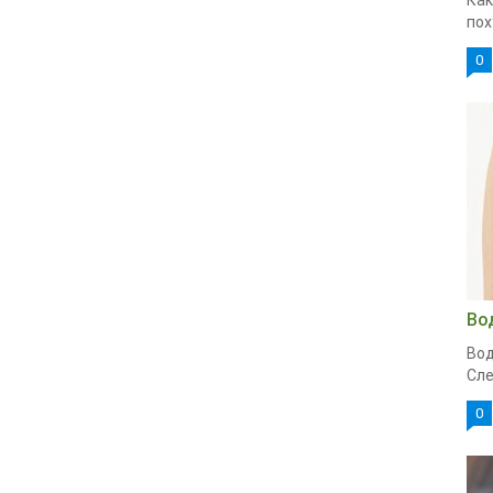
Как
пох
0
Во
Вод
Сле
0