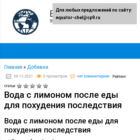
Для любых предложений по сайту:
Equator-chel.ru
equator-chel@cp9.ru
Женский журнал
Главная
»
Добавки
08.12.2021
0 просмотров
нет комментариев
Рейтинг
статьи
Вода с лимоном после еды
для похудения последствия
Вода с лимоном после еды для
похудения последствия