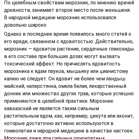
По целебным свойствам морозник, по мнению врачей
древности, занимает второе место после женьшеня.
В народной медицине морозник использовался
довольно широко.
Однако в последнее время появилось много статей о
его вреде, связанном с ядовитостью. Действительно,
морозник — ядовитое растение, сердечные гликозиды
в его составе при больших дозах могут вызвать
токсический эффект. Но причислять ядовитость
морозника к ядам пауков, мышьяку или цианистому
калию не следует. Он ядовит не более чем ландыш
майский, наперстянка, омела белая, лекарственный
донник или множество других трав, которые успешно
применяются в целебной практике. Морозник
кавказский не является таким сильным
растительным ядом, как, например, цикута или аконит,
которые достаточно активно используются в
гомеопатии и народной медицине в качестве настоек.
Морозник даже при сильных однократных