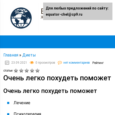
Для любых предложений по сайту:
Equator-chel.ru
equator-chel@cp9.ru
Женский журнал
Главная
»
Диеты
23.09.2021
0 просмотров
нет комментариев
Рейтинг
статьи
Очень легко похудеть поможет
Очень легко похудеть поможет
Лечение
Психотерапия