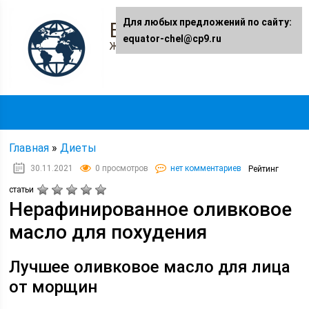
Для любых предложений по сайту:
Equator-chel.ru
equator-chel@cp9.ru
Женский журнал
Главная
»
Диеты
30.11.2021
0 просмотров
нет комментариев
Рейтинг
статьи
Нерафинированное оливковое
масло для похудения
Лучшее оливковое масло для лица
от морщин