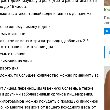
грает доминирующую роль. Диета рассчитана на 15
но до 18 часов.
Ка
мона в стакан теплой воды и выпить до приема
Как
зав
те по одному лимону в день.
0
емь стаканов.
ать три лимона в три литра воды, добавить 2-3
этот напиток в течение дня.
емь стаканов.
лимонов на один.
рвого дня.
сложно, то большее количество можно принимать за
ит лицам, перенесшим язвенную болезнь, а также
 и другими заболеваниями органов пищеварения.
о килограммов можно похудеть с помощью лимонной
о, но многое зависит от вашего исходного веса, от