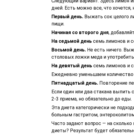
Следующий вариант. Здесь лимон и
дней. Есть можно все, что хочется, 
Первый день.
Выжать сок целого ли
пищи.
Начиная со второго дня
, добавляй
На седьмой день
семь лимонов и с
Восьмой день.
Не есть ничего. Выж
столовых ложки меда и употребить 
На девятый день
семь лимонов и с
Ежедневно уменьшаем количество 
Пятнадцатый день.
Повторение пе
Если один или два стакана выпить 
2-3 приема, но обязательно до еды.
Эта диета категорически не подход
больным гастритом, энтероколитом
Часто задают вопрос — на скольк
диеты? Результат будет обязательн