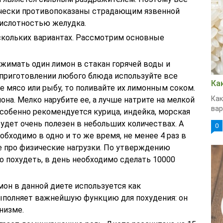
ически противопоказаны страдающим язвенной
ислотностью желудка.
скольких вариантах. Рассмотрим основные
жимать один лимон в стакан горячей воды и
 приготовлении любого блюда используйте все
Ка
 мясо или рыбу, то поливайте их лимонным соком.
Как
она. Мелко нарубите ее, а лучше натрите на мелкой
вар
Особенно рекомендуется курица, индейка, морская
будет очень полезен в небольших количествах. А
0
обходимо в одно и то же время, не менее 4 раз в
те про физические нагрузки. По утверждению
о похудеть, в день необходимо сделать 10000
мон в данной диете используется как
ыполняет важнейшую функцию для похудения: он
низме.