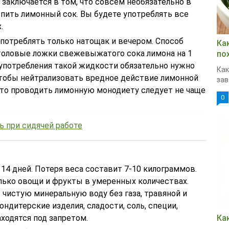
заключается в том, что совсем необязательно в
 пить лимонный сок. Вы будете употреблять все
.
потреблять только натощак и вечером. Способ
Ка
столовые ложки свежевыжатого сока лимона на 1
по
 употребления такой жидкости обязательно нужно
Как
чтобы нейтрализовать вредное действие лимонной
зав
 что проводить лимонную монодиету следует не чаще
0
ь при сидячей работе
14 дней. Потеря веса составит 7-10 килограммов.
лько овощи и фрукты в умеренных количествах.
 чистую минеральную воду без газа, травяной и
ондитерские изделия, сладости, соль, специи,
аходятся под запретом.
Ка