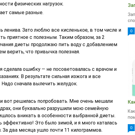
ности физических нагрузок.
За
ает самые разные.
Зап
спо
нь ленива. Зато люблю все кисленькое, в том числе и
0
ть приятное с полезным. Таким образом, за 2
кончания диеты продолжаю пить воду с добавлением
ем верить, что привычка полезная.
 я сделала ошибку — не посоветовалась с врачом и
азаниях. В результате сильная изжога и все
 Надо сначала вылечить желудок.
 и вот решилась попробовать. Мне очень мешали
Ка
драх, они буквально разрушили мою семейную
Как
ришлось вникать в особенности выбранной диеты.
пом
ь эффективно! Это было зимой, и я много каталась
0
. За два месяца ушло почти 11 килограммов.