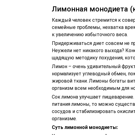
Лимонная монодиета (к
Каждый человек стремится к соверш
семейные проблемы, нехватка врем
к увеличению избыточного веса.
Придерживаться диет совсем не про
Неужели нет никакого выхода? Кон
щадящую методику похудения, кото
Лимон – очень удивительный фрукт
нормализует углеводный обмен, по
жировой ткани. Лимоны богаты ви
организм всем необходимым для н
Сок лимона улучшает пищеварение. 
питания лимоны, то можно существ
сосудов и стабилизировать окисл
организме.
Суть лимонной монодиеты: