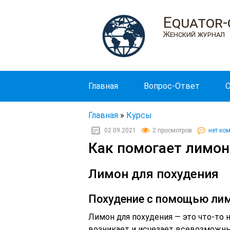
Equator-
Женский журнал
Главная
Вопрос-Ответ
О
Главная
»
Курсы
02.09.2021
2 просмотров
нет ко
Как помогает лимон
Лимон для похудения
Похудение с помощью ли
Лимон для похудения — это что-то 
возникает и исчезает всевозможны