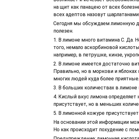
на щит как панацею от всех болезне
всех адептов назовут шарлатанами
Сегодня мы обсуждаем лимонную дие
полезен.
1. В лимоне много витамина С. Да. 
того, немало аскорбиновой кислот
например, в петрушке, кинзе, укроп
2. В лимоне имеется достаточно вит
Правильно, но в моркови и яблоках 
многих людей куда более приятные
3. В больших количествах в лимоне 
4. Кислый вкус лимона определяет 
присутствует, но в меньших количе
5. В лимонной кожуре присутствуе
На основании этой информации мож
Но как происходит похудение с по
Предупреждение: лимонная кислота