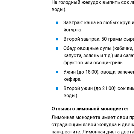
На голодный желудок выпить сок ли
воды).
Завтрак: каша из любых круп 
йогурта.
Второй завтрак: 50 грамм сыр
Обед: овощные супы (кабачки, 
капуста, зелень и т.д.) или са
фруктов или овощи-гриль.
Ужин (до 18:00): овощи, запеч
кефира.
Второй ужин (до 21:00): сок л
воды).
Отзывы о лимонной монодиете:
Лимонная монодиета имеет свои пр
страдающим язвой желудка и двена
панкреатите. Лимонная диета доста