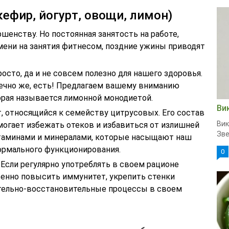
ефир, йогурт, овощи, лимон)
енству. Но постоянная занятость на работе,
ени на занятия фитнесом, поздние ужины приводят
сто, да и не совсем полезно для нашего здоровья.
ечно же, есть! Предлагаем вашему вниманию
рая называется лимонной монодиетой.
Ви
, относящийся к семейству цитрусовых. Его состав
Вик
могает избежать отеков и избавиться от излишней
Зве
таминами и минералами, которые насыщают наш
ормального функционирования.
0
Если регулярно употреблять в своем рационе
енно повысить иммунитет, укрепить стенки
ительно-восстановительные процессы в своем