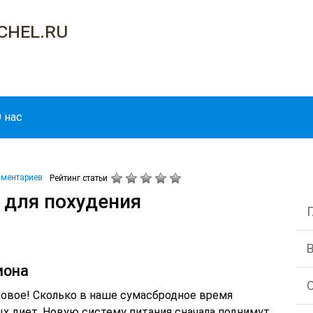
chel.ru
 нас
мментариев
Рейтинг статьи
 для похудения
мона
новое! Сколько в наше сумасбродное время
х диет. Новую систему питания сначала поднимут