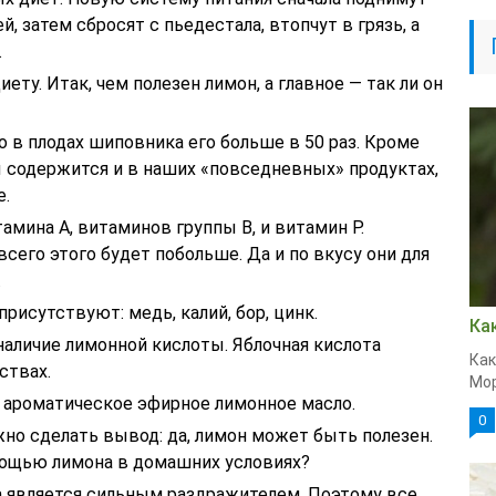
й, затем сбросят с пьедестала, втопчут в грязь, а
.
ту. Итак, чем полезен лимон, а главное — так ли он
Но в плодах шиповника его больше в 50 раз. Кроме
ы содержится и в наших «повседневных» продуктах,
е.
амина А, витаминов группы В, и витамин Р.
всего этого будет побольше. Да и по вкусу они для
.
присутствуют: медь, калий, бор, цинк.
Ка
наличие лимонной кислоты. Яблочная кислота
Как
ствах.
Мор
т ароматическое эфирное лимонное масло.
0
но сделать вывод: да, лимон может быть полезен.
мощью лимона в домашних условиях?
 является сильным раздражителем. Поэтому все